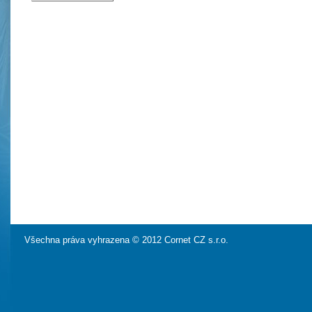
Všechna práva vyhrazena © 2012 Cornet CZ s.r.o.