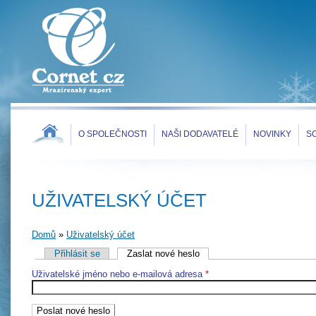
O SPOLEČNOSTI
NAŠI DODAVATELÉ
NOVINKY
S
UŽIVATELSKÝ ÚČET
Domů
»
Uživatelský účet
JSTE ZDE
Přihlásit se
Zaslat nové heslo
(aktivní záložka)
HLAVNÍ ZÁLOŽKY
Uživatelské jméno nebo e-mailová adresa
*